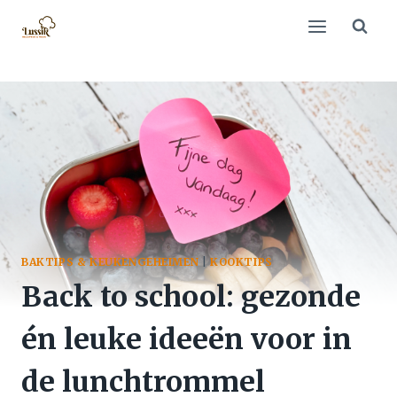
Doorgaan
naar
inhoud
BAKTIPS & KEUKENGEHEIMEN
|
KOOKTIPS
Back to school: gezonde
én leuke ideeën voor in
de lunchtrommel