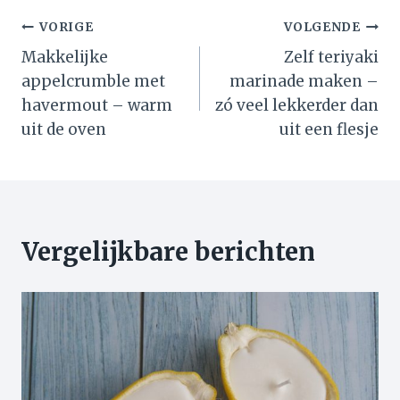
Bericht
VORIGE
VOLGENDE
Makkelijke
Zelf teriyaki
navigatie
appelcrumble met
marinade maken –
havermout – warm
zó veel lekkerder dan
uit de oven
uit een flesje
Vergelijkbare berichten