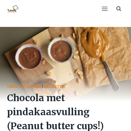
Doorgaan
naar
inhoud
GEEN CATEGORIE
|
RECEPTEN
Chocola met
pindakaasvulling
(Peanut butter cups!)