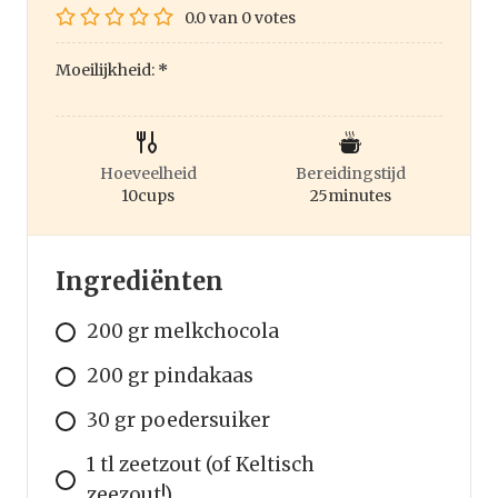
0.0
van
0
votes
Moeilijkheid:
*
Hoeveelheid
Bereidingstijd
10
cups
25
minutes
Ingrediënten
200 gr melkchocola
200 gr pindakaas
30 gr poedersuiker
1 tl zeetzout (of Keltisch
zeezout!)