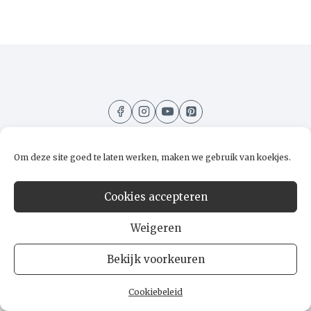
A
l
t
e
r
n
a
t
i
Om deze site goed te laten werken, maken we gebruik van koekjes.
v
e
Home
Recepten
Kooktips
Over mij
:
Cookies accepteren
Contact
Weigeren
Bekijk voorkeuren
© 2026 Lussik.nl
Cookiebeleid