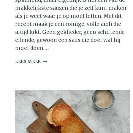
spannend, maar eigenlijk is het één van de
makkelijkste sauzen die je zelf kunt maken:
als je weet waar je op moet letten. Met dit
recept maak je een romige, volle aioli die
altijd lukt. Geen geklieder, geen schiftende
ellende, gewoon een saus die doet wat hij
moet doen!…
AIOLI
LEES MEER
MAKEN
–
FOOLPROOF
RECEPT
MET
STAAFMIXER