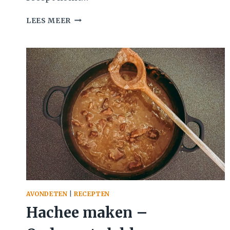
KNIEPERTIES
LEES MEER
AVONDETEN
|
RECEPTEN
Hachee maken –