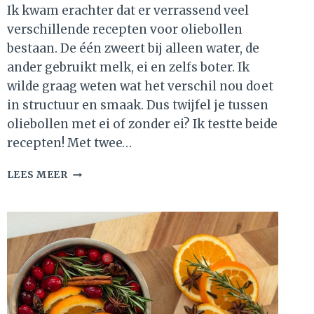
Ik kwam erachter dat er verrassend veel
verschillende recepten voor oliebollen
bestaan. De één zweert bij alleen water, de
ander gebruikt melk, ei en zelfs boter. Ik
wilde graag weten wat het verschil nou doet
in structuur en smaak. Dus twijfel je tussen
oliebollen met ei of zonder ei? Ik testte beide
recepten! Met twee…
OLIEBOLLEN
LEES MEER
MET
EI
OF
ZONDER
EI?
DIT
IS
HET
VERSCHIL