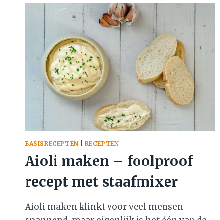
ZO
WORDT
HIJ
HEERLIJK
MALS
EN
VOL
SMAAK
BASISRECEPTEN
|
RECEPTEN
Aioli maken – foolproof
recept met staafmixer
Aioli maken klinkt voor veel mensen