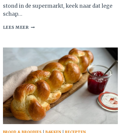
stond in de supermarkt, keek naar dat lege
schap…
ZELFGEMAAKTE
LEES MEER
CHICKEN
TONIGHT
SAUS
(ZOET-
ZUUR)
BROOD & BROODJES
|
BAKKEN
|
RECEPTEN