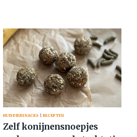
SIMMER
POT
MAKEN
HUISDIERSNACKS
|
RECEPTEN
Zelf konijnensnoepjes