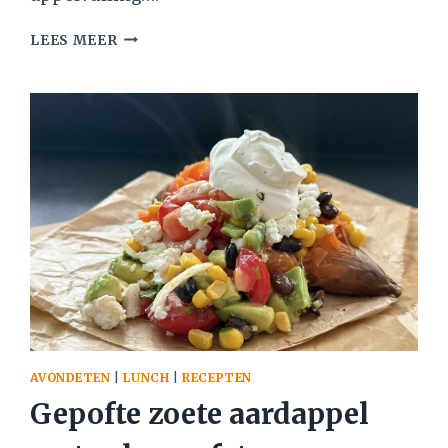
APPELKRUIMELTAART
LEES MEER
AVONDETEN
|
LUNCH
|
RECEPTEN
Gepofte zoete aardappel