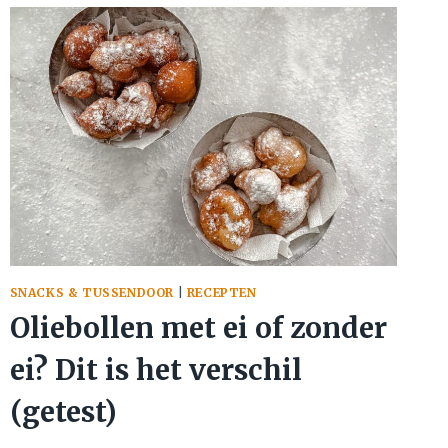
ZO
MAAK
JE
EEN
LUCHTIG,
GEVLOCHTEN
BRIOCHEBROOD
SNACKS & TUSSENDOOR
|
RECEPTEN
Oliebollen met ei of zonder
ei? Dit is het verschil
(getest)