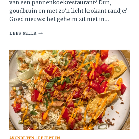
van een pannenkoekrestaurant? Dun,
goudbruin en met zo’n licht krokant randje?
Goed nieuws: het geheim zit niet in…
PANNENKOEKEN
LEES MEER
RECEPT
ZOALS
IN
EEN
PANNENKOEKRESTAURANT
AVONDETEN
|
RECEPTEN