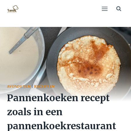
Doorgaan
naar
inhoud
AVONDETEN
|
RECEPTEN
Pannenkoeken recept
zoals in een
pannenkoekrestaurant