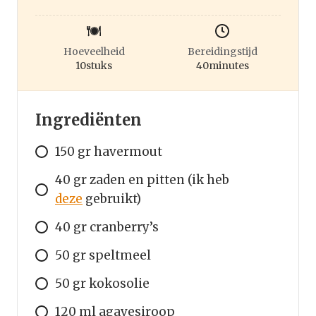
Hoeveelheid
Bereidingstijd
10
stuks
40
minutes
Ingrediënten
150 gr havermout
40 gr zaden en pitten (ik heb
deze
gebruikt)
40 gr cranberry’s
50 gr speltmeel
50 gr kokosolie
120 ml agavesiroop