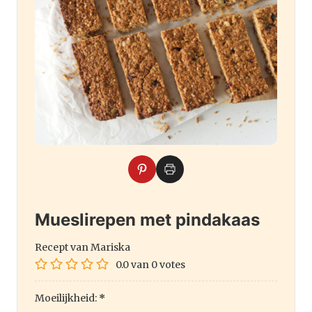
Mueslirepen met pindakaas
Recept van Mariska
0.0
van
0
votes
Moeilijkheid:
*