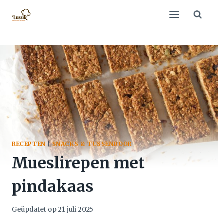
Doorgaan
naar
inhoud
RECEPTEN
|
SNACKS & TUSSENDOOR
Mueslirepen met
pindakaas
Geüpdatet op
21 juli 2025