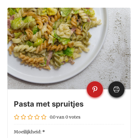
Pasta met spruitjes
0.0
van
0
votes
Moeilijkheid:
*