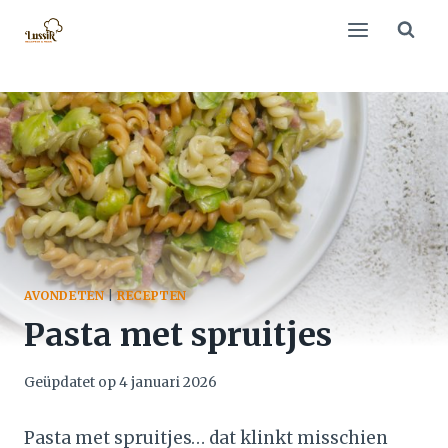
Doorgaan
naar
inhoud
AVONDETEN
|
RECEPTEN
Pasta met spruitjes
Geüpdatet op
4 januari 2026
Pasta met spruitjes… dat klinkt misschien