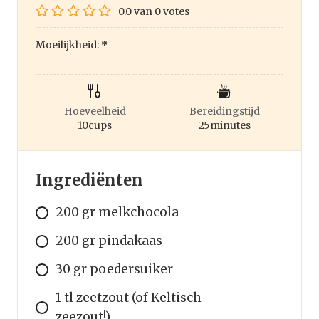
0.0
van
0
votes
Moeilijkheid:
*
Hoeveelheid
Bereidingstijd
10
cups
25
minutes
Ingrediënten
200 gr melkchocola
200 gr pindakaas
30 gr poedersuiker
1 tl zeetzout (of Keltisch
zeezout!)