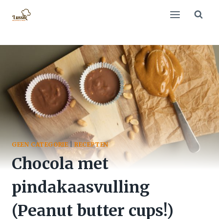
Doorgaan
naar
inhoud
GEEN CATEGORIE
|
RECEPTEN
Chocola met
pindakaasvulling
(Peanut butter cups!)