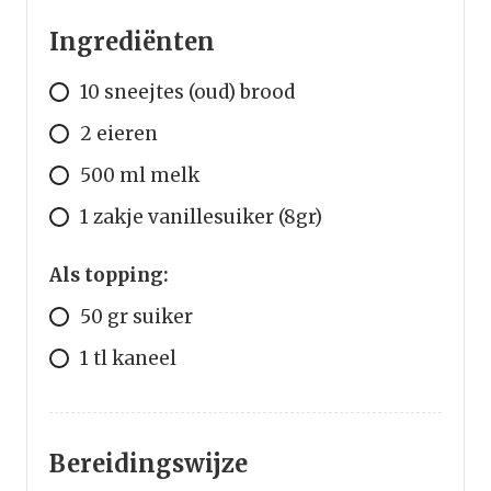
Ingrediënten
10
sneejtes
(oud) brood
2
eieren
500
ml
melk
1
zakje
vanillesuiker (8gr)
Als topping:
50
gr
suiker
1
tl
kaneel
Bereidingswijze