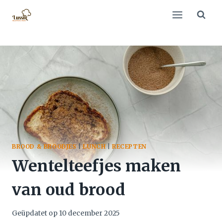
Doorgaan
naar
inhoud
BROOD & BROODJES
|
LUNCH
|
RECEPTEN
Wentelteefjes maken
van oud brood
Geüpdatet op
10 december 2025