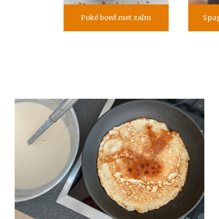
Poké bowl met zalm
Spag