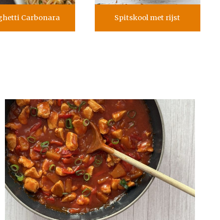
hetti Carbonara
Spitskool met rijst