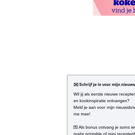
K
E
N
✉️ Schrijf je in voor mijn nieuw
Wil jij als eerste nieuwe recept
en kookinspiratie ontvangen?
Meld je aan voor mijn nieuwsbri
me mee!
💌 Als bonus ontvang je soms iet
gratis printable of mini recept