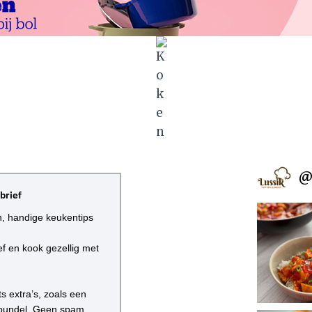
O
E
K
E
N
R
E
C
E
P
T
Z
@
O
sbrief
A
L
en, handige keukentips
S
I
ef en kook gezellig met
N
E
E
s extra’s, zoals een
N
enbundel. Geen spam,