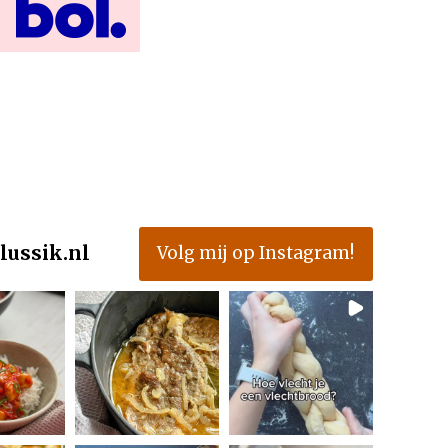
A
A
K
T
E
C
H
I
C
K
E
N
lussik.nl
Volg mij op Instagram!
T
O
N
I
G
H
T
S
A