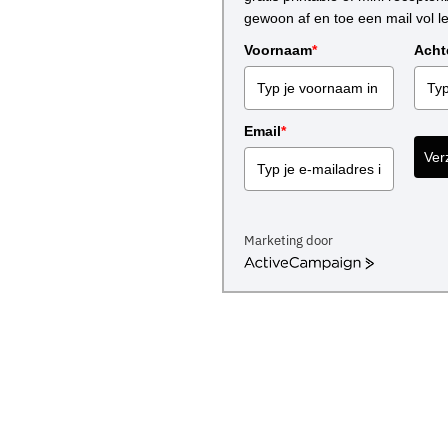
gewoon af en toe een mail vol l
Voornaam
*
Acht
Email
*
Ver
Marketing door
A
c
t
i
v
e
C
a
m
p