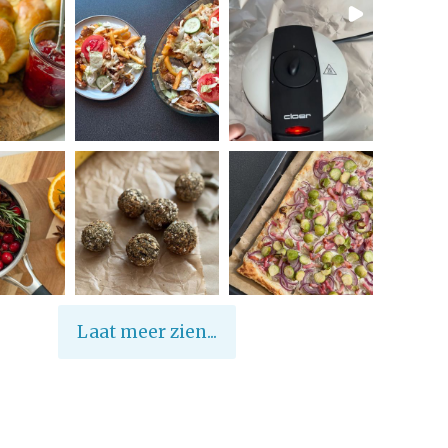
U
S
(
Z
O
E
T
-
Z
U
U
R
)
Laat meer zien...