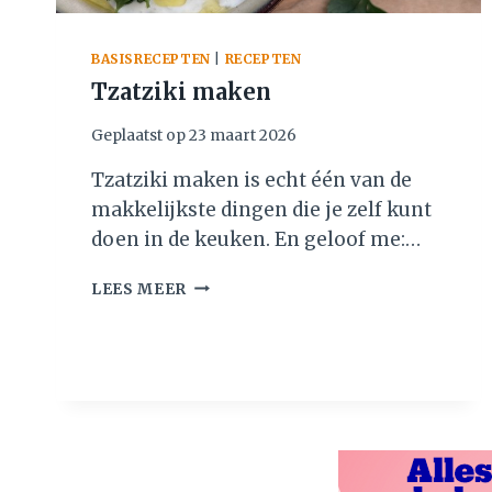
BASISRECEPTEN
|
RECEPTEN
Tzatziki maken
Geplaatst op
23 maart 2026
Tzatziki maken is echt één van de
makkelijkste dingen die je zelf kunt
doen in de keuken. En geloof me:…
T
LEES MEER
Z
A
T
Z
I
K
I
M
A