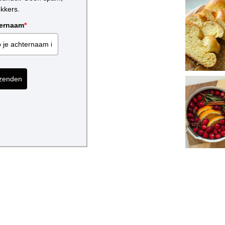
P
ekkers.
A
N
ernaam
*
N
E
N
K
O
zenden
E
K
R
E
S
T
A
U
R
A
N
T