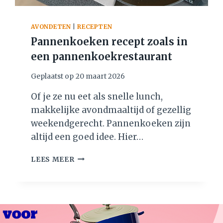
AVONDETEN
|
RECEPTEN
Pannenkoeken recept zoals in
een pannenkoekrestaurant
Geplaatst op
20 maart 2026
Of je ze nu eet als snelle lunch,
makkelijke avondmaaltijd of gezellig
weekendgerecht. Pannenkoeken zijn
altijd een goed idee. Hier…
P
LEES MEER
A
N
N
E
N
K