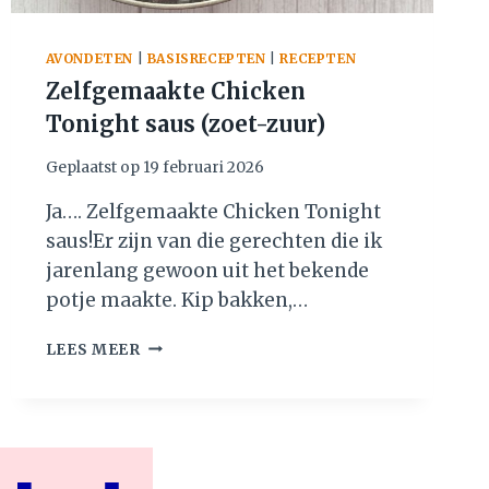
AVONDETEN
|
BASISRECEPTEN
|
RECEPTEN
Zelfgemaakte Chicken
Tonight saus (zoet-zuur)
Geplaatst op
19 februari 2026
Ja…. Zelfgemaakte Chicken Tonight
saus!Er zijn van die gerechten die ik
jarenlang gewoon uit het bekende
potje maakte. Kip bakken,…
Z
LEES MEER
E
L
F
G
E
M