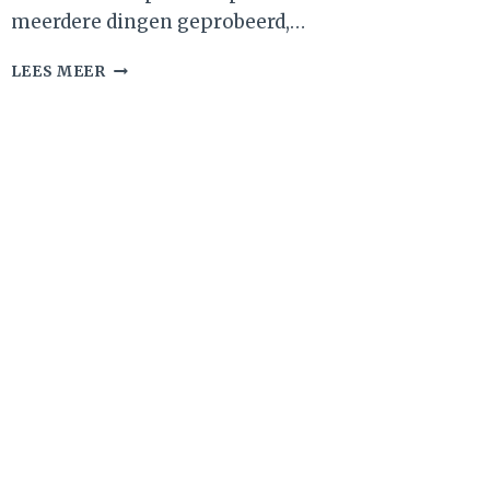
meerdere dingen geprobeerd,…
MUESLIREPEN
LEES MEER
MET
PINDAKAAS