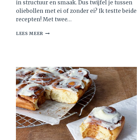
in structuur en smaak. Dus twijfel je tussen
oliebollen met ei of zonder ei? Ik testte beide
recepten! Met twee…
OLIEBOLLEN
LEES MEER
MET
EI
OF
ZONDER
EI?
DIT
IS
HET
VERSCHIL
(GETEST)