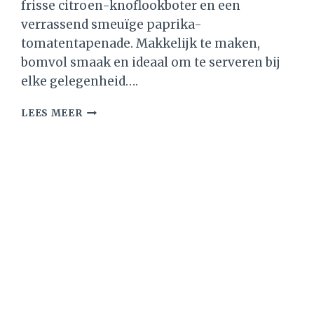
frisse citroen-knoflookboter en een
verrassend smeuïge paprika-
tomatentapenade. Makkelijk te maken,
bomvol smaak en ideaal om te serveren bij
elke gelegenheid….
3
LEES MEER
HEERLIJKE
SMEERSELS
VOOR
OP
STOKBROOD
–
KRUIDENBOTER
&
MEER