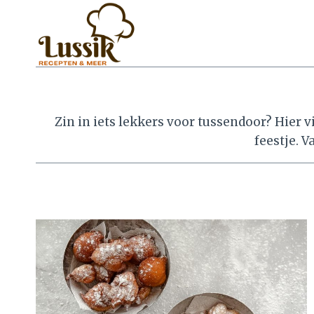
Doorgaan
naar
inhoud
Zin in iets lekkers voor tussendoor? Hier 
feestje. V