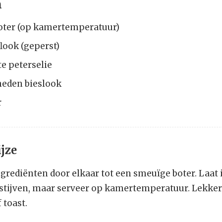
n
oter (op kamertemperatuur)
flook (geperst)
te peterselie
sneden bieslook
r
jze
grediënten door elkaar tot een smeuïge boter. Laat 
pstijven, maar serveer op kamertemperatuur. Lekke
 toast.