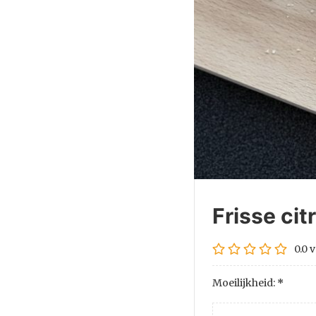
Frisse ci
0.0
v
Moeilijkheid:
*