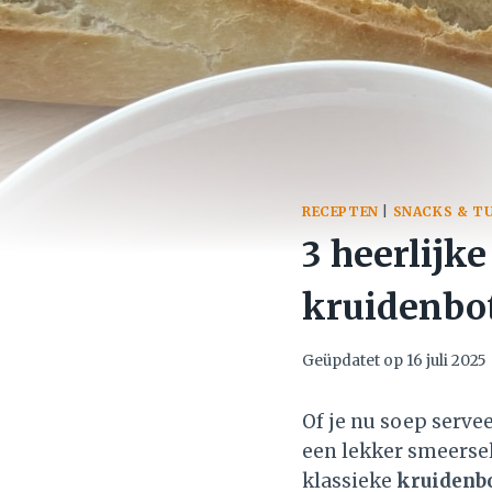
RECEPTEN
|
SNACKS & T
3 heerlijk
kruidenbo
Geüpdatet op
16 juli 2025
Of je nu soep serve
een lekker smeersel
klassieke
kruidenb