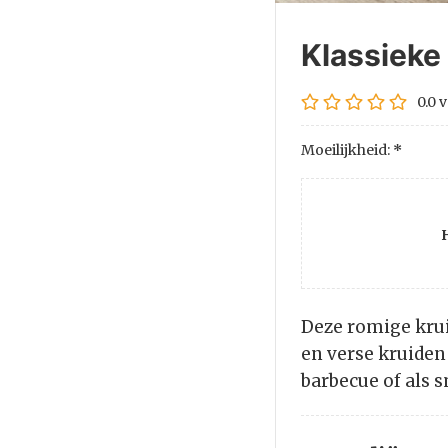
Klassieke
0.0
v
Moeilijkheid:
*
Deze romige krui
en verse kruiden 
barbecue of als 