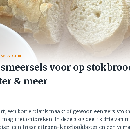
USSENDOOR
e smeersels voor op stokbroo
ter & meer
ert, een borrelplank maakt of gewoon een vers stokb
 mag niet ontbreken. In deze blog deel ik drie van m
oter
, een frisse
citroen-knoflookboter
en een verr