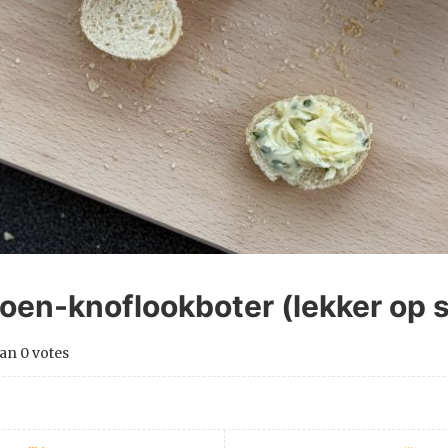
troen-knoflookboter (lekker op 
an
0
votes