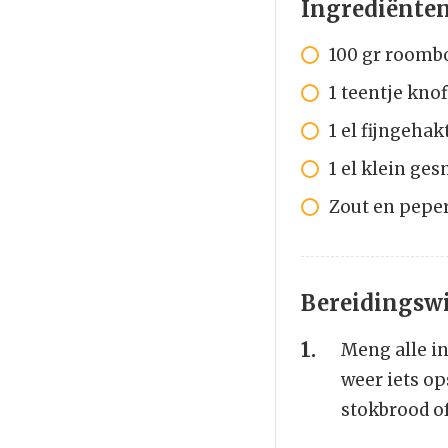
Ingrediënte
100 gr roomb
1 teentje kno
1 el fijngehak
1 el klein ge
Zout en pepe
Bereidingswi
Meng alle in
weer iets o
stokbrood of