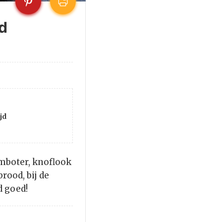
d
jd
s
mboter, knoflook
rood, bij de
d goed!