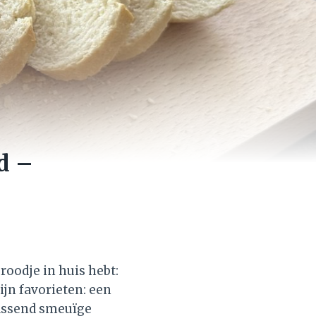
d –
roodje in huis hebt:
ijn favorieten: een
assend smeuïge