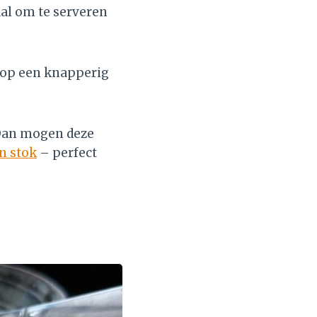
al om te serveren
k op een knapperig
 Dan mogen deze
n stok
– perfect