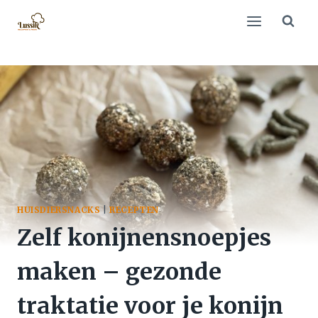
Doorgaan
naar
inhoud
HUISDIERSNACKS
|
RECEPTEN
Zelf konijnensnoepjes
maken – gezonde
traktatie voor je konijn