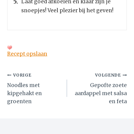
Laat goed afkoelen en klaar zijn je
snoepjes! Veel plezier bij het geven!
Recept opslaan
Bericht
VORIGE
VOLGENDE
Noodles met
Gepofte zoete
navigatie
kipgehakt en
aardappel met salsa
groenten
en feta