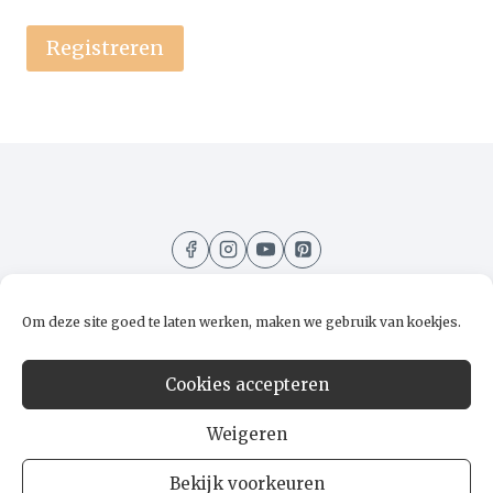
A
l
t
e
r
n
a
t
i
v
e
Om deze site goed te laten werken, maken we gebruik van koekjes.
:
Home
Recepten
Kooktips
Over mij
Cookies accepteren
Contact
Weigeren
Bekijk voorkeuren