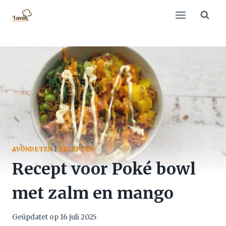
Doorgaan
naar
inhoud
AVONDETEN
|
RECEPTEN
Recept voor Poké bowl
met zalm en mango
Geüpdatet op
16 juli 2025