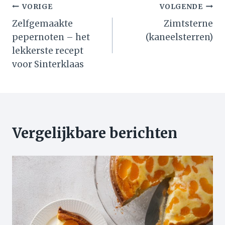
Bericht
VORIGE
VOLGENDE
Zelfgemaakte
Zimtsterne
navigatie
pepernoten – het
(kaneelsterren)
lekkerste recept
voor Sinterklaas
Vergelijkbare berichten