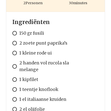
2
Personen
30
minutes
Ingrediënten
150 gr fusili
2 zoete punt paprika’s
1 kleine rode ui
2 handen vol rucola sla
melange
1 kipfilet
1 teentje knoflook
1 el italiaanse kruiden
2 el olijfolie