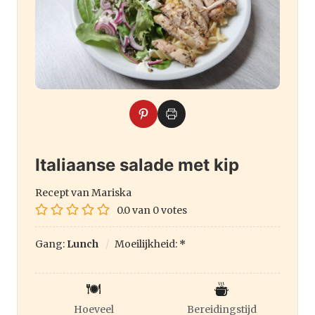
Italiaanse salade met kip
Recept van Mariska
0.0
van
0
votes
Gang:
Lunch
Moeilijkheid:
*
Hoeveel
Bereidingstijd