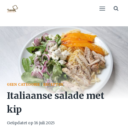
Doorgaan
naar
inhoud
GEEN CATEGORIE
|
RECEPTEN
Italiaanse salade met
kip
Geüpdatet op
16 juli 2025