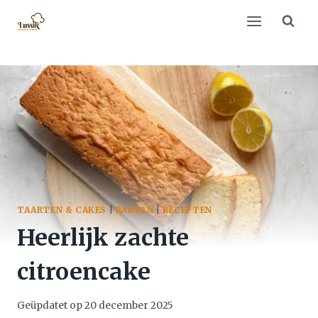
Doorgaan
naar
inhoud
TAARTEN & CAKES
|
BAKKEN
|
RECEPTEN
Heerlijk zachte
citroencake
Geüpdatet op
20 december 2025