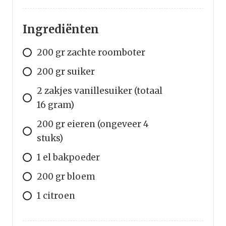
Ingrediënten
200
gr
zachte roomboter
200
gr
suiker
2
zakjes
vanillesuiker (totaal
16 gram)
200
gr
eieren (ongeveer 4
stuks)
1
el
bakpoeder
200
gr
bloem
1
citroen