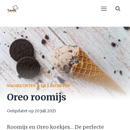
Doorgaan
naar
inhoud
NAGERECHTEN & IJS
|
RECEPTEN
Oreo roomijs
Geüpdatet op
20 juli 2025
Roomijs en Oreo koekjes… De perfecte