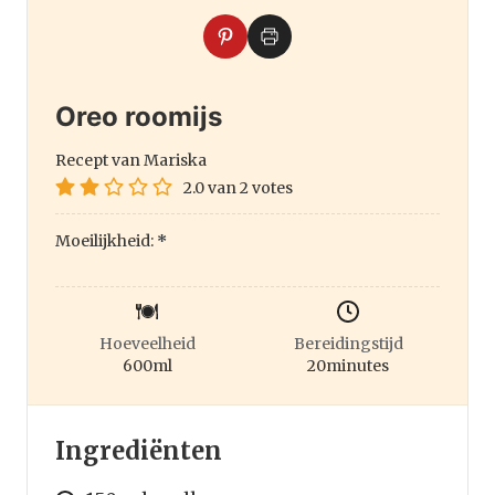
Oreo roomijs
Recept van Mariska
2.0
van
2
votes
Moeilijkheid:
*
Hoeveelheid
Bereidingstijd
600
ml
20
minutes
Ingrediënten