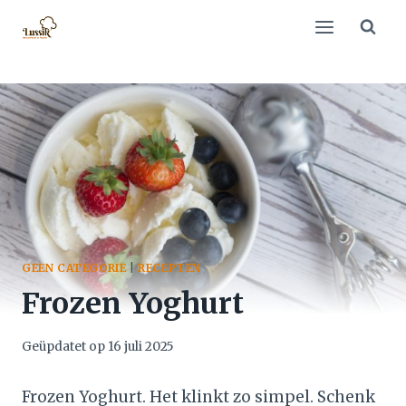
Doorgaan
naar
inhoud
GEEN CATEGORIE
|
RECEPTEN
Frozen Yoghurt
Geüpdatet op
16 juli 2025
Frozen Yoghurt. Het klinkt zo simpel. Schenk