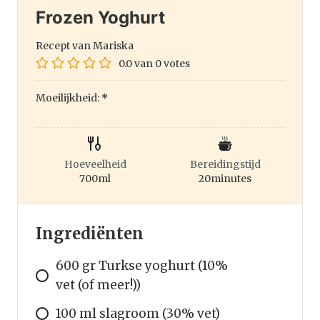
Frozen Yoghurt
Recept van Mariska
0.0
van
0
votes
Moeilijkheid:
*
Hoeveelheid
Bereidingstijd
700
ml
20
minutes
Ingrediënten
600 gr Turkse yoghurt (10%
vet (of meer!))
100 ml slagroom (30% vet)