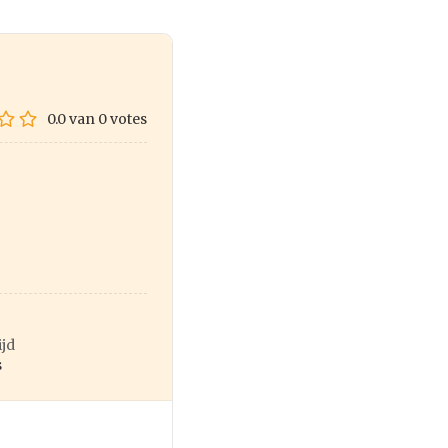
0.0
van
0
votes
ijd
s