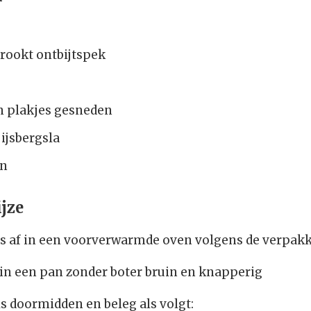
rookt ontbijtspek
in plakjes gesneden
ijsbergsla
en
jze
ls af in een voorverwarmde oven volgens de verpak
 in een pan zonder boter bruin en knapperig
ls doormidden en beleg als volgt: