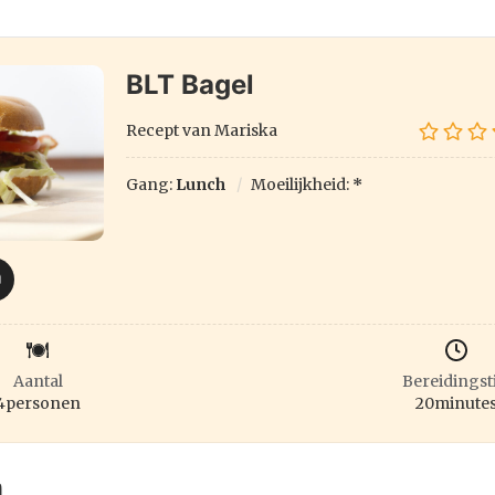
BLT Bagel
Recept van Mariska
Gang:
Lunch
Moeilijkheid:
*
Aantal
Bereidingst
4
personen
20
minute
n