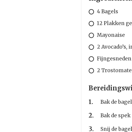
4 Bagels
12 Plakken ge
Mayonaise
2 Avocado’s, 
Fijngesneden 
2 Trostomat
Bereidingswi
Bak de bage
Bak de spek
Snij de bage