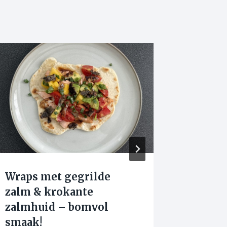
Wraps met gegrilde
Banan
zalm & krokante
gezond
zalmhuid – bomvol
kindvr
smaak!