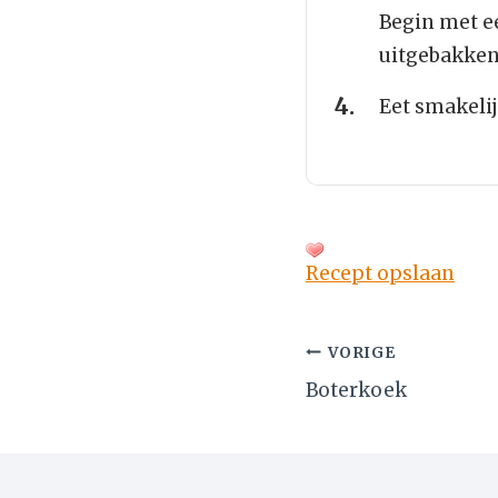
Begin met ee
uitgebakken 
Eet smakelij
Recept opslaan
Bericht
VORIGE
Boterkoek
navigatie