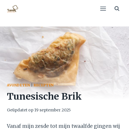
Doorgaan
naar
inhoud
AVONDETEN
|
RECEPTEN
Tunesische Brik
Geüpdatet op
19 september 2025
Vanaf mijn zesde tot mijn twaalfde gingen wij