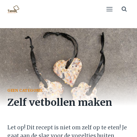
Doorgaan
naar
inhoud
GEEN CATEGORIE
Zelf vetbollen maken
Let op! Dit recept is niet om zelf op te eten! Je
gaat aan de slag voor de vogeltjes buiten.