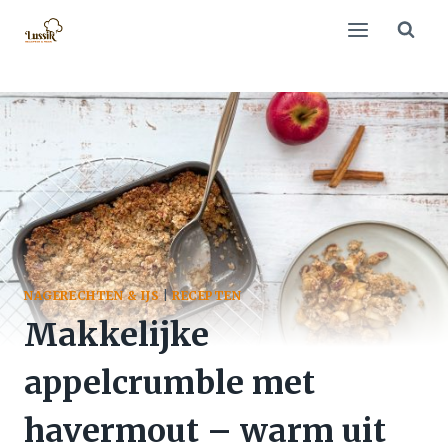
Doorgaan
naar
inhoud
NAGERECHTEN & IJS
|
RECEPTEN
Makkelijke
appelcrumble met
havermout – warm uit