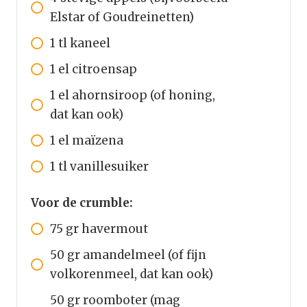
Elstar of Goudreinetten)
1
tl
kaneel
1
el
citroensap
1
el
ahornsiroop (of honing,
dat kan ook)
1
el
maïzena
1
tl
vanillesuiker
Voor de crumble:
75
gr
havermout
50
gr
amandelmeel (of fijn
volkorenmeel, dat kan ook)
50
gr
roomboter (mag