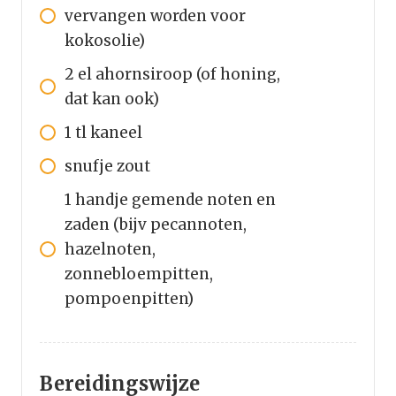
vervangen worden voor
kokosolie)
2
el
ahornsiroop (of honing,
dat kan ook)
1
tl
kaneel
snufje
zout
1
handje
gemende noten en
zaden (bijv pecannoten,
hazelnoten,
zonnebloempitten,
pompoenpitten)
Bereidingswijze