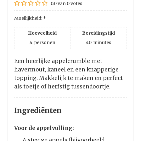
0.0
van
0
votes
Moeilijkheid:
*
Hoeveelheid
Bereidingstijd
4
personen
40
minutes
Een heerlijke appelcrumble met
havermout, kaneel en een knapperige
topping. Makkelijk te maken en perfect
als toetje of herfstig tussendoortje.
Ingrediënten
Voor de appelvulling:
4
stevige
appels (bijvoorbeeld